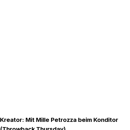
Julian Gerhard
studierte Theater- und
Musikpädagogik an der HS Osnabrück und
Szenische Forschung an der Ruhr-Universität
Bochum. Bei einem weiteren Master-Studium
an der Folkwang-Universität der Künste Essen,
konzentrierte er sich auf die Bereiche
Musikproduktion und Soundentwicklung.
Zum Autor:innenprofil
Kreator: Mit Mille Petrozza beim Konditor
(Throwback Thursday)