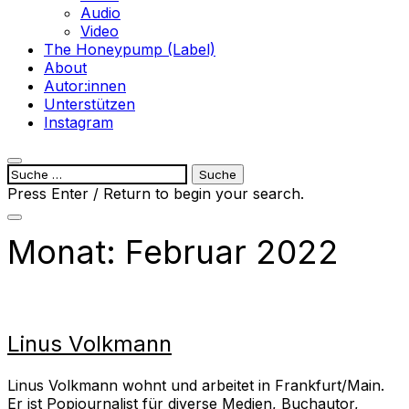
Audio
Video
The Honeypump (Label)
About
Autor:innen
Unterstützen
Instagram
open
Suche
search
nach:
Press Enter / Return to begin your search.
form
close
search
Monat:
Februar 2022
form
Linus Volkmann
Linus Volkmann wohnt und arbeitet in Frankfurt/Main.
Er ist Popjournalist für diverse Medien, Buchautor,