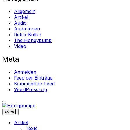
Allgemein
Artikel
Audio
Autor:innen
Retro-Kultur
The Honeypump
Video
Meta
Anmelden
Feed der Einträge
Kommentare-Feed
WordPress.org
close
Skip
sidebar
to
Menu
Honigpumpe
Magazin gegen das Verschwinden des Undergrounds
content
Musik ・Theater ・ Retro-Kultur
Artikel
Texte