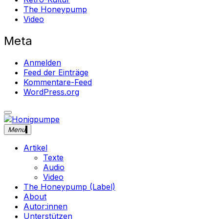
The Honeypump
Video
Meta
Anmelden
Feed der Einträge
Kommentare-Feed
WordPress.org
close
Skip
sidebar
to
Menu
Honigpumpe
Magazin gegen das Verschwinden des Undergrounds Mus
content
Artikel
Texte
Audio
Video
The Honeypump (Label)
About
Autor:innen
Unterstützen