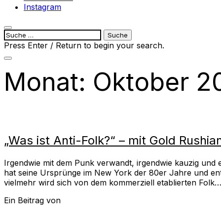
Instagram
open
Suche
search
nach:
Press Enter / Return to begin your search.
form
close
search
Monat:
Oktober 2
form
„Was ist Anti-Folk?“ – mit Gold Rushia
Irgendwie mit dem Punk verwandt, irgendwie kauzig und eig
hat seine Ursprünge im New York der 80er Jahre und entsta
vielmehr wird sich von dem kommerziell etablierten Folk
Ein Beitrag von