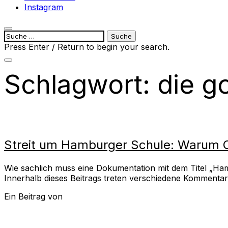
Instagram
open
Suche
search
nach:
Press Enter / Return to begin your search.
form
close
search
Schlagwort:
die g
form
Streit um Hamburger Schule: Warum Chr
Wie sachlich muss eine Dokumentation mit dem Titel „Ham
Innerhalb dieses Beitrags treten verschiedene Kommentar
Ein Beitrag von