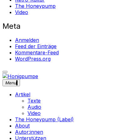
The Honeypump
Video
Meta
Anmelden
Feed der Einträge
Kommentare-Feed
WordPress.org
close
Skip
sidebar
to
Menu
Honigpumpe
Magazin gegen das Verschwinden des Undergrounds Mus
content
Artikel
Texte
Audio
Video
The Honeypump (Label)
About
Autor:innen
Unterstützen