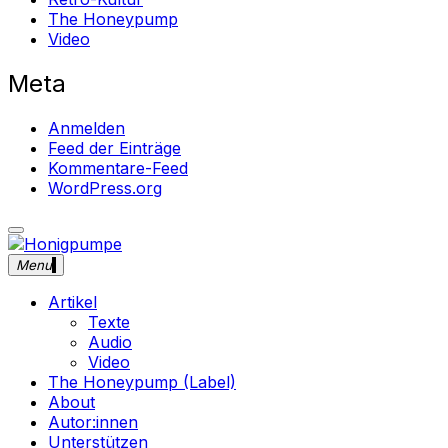
The Honeypump
Video
Meta
Anmelden
Feed der Einträge
Kommentare-Feed
WordPress.org
close
Skip
sidebar
to
Menu
Honigpumpe
Magazin gegen das Verschwinden des Undergrounds Mus
content
Artikel
Texte
Audio
Video
The Honeypump (Label)
About
Autor:innen
Unterstützen