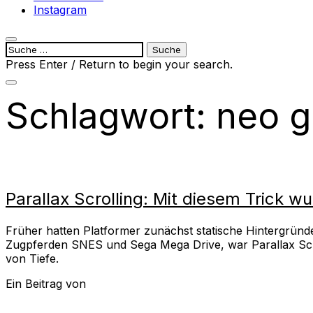
Instagram
open
Suche
search
nach:
Press Enter / Return to begin your search.
form
close
search
Schlagwort:
neo 
form
Parallax Scrolling: Mit diesem Trick w
Früher hatten Platformer zunächst statische Hintergründe,
Zugpferden SNES und Sega Mega Drive, war Parallax Scro
von Tiefe.
Ein Beitrag von