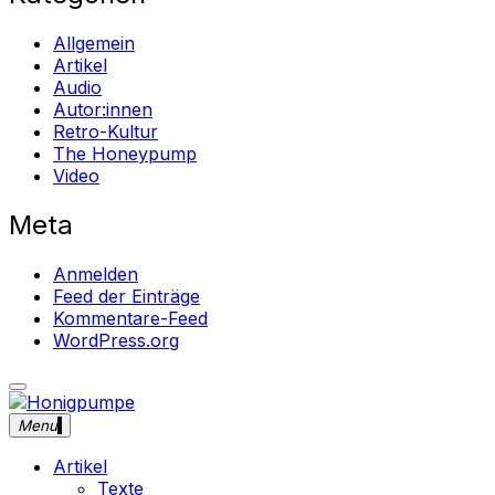
Allgemein
Artikel
Audio
Autor:innen
Retro-Kultur
The Honeypump
Video
Meta
Anmelden
Feed der Einträge
Kommentare-Feed
WordPress.org
close
Skip
sidebar
to
Menu
Honigpumpe
Magazin gegen das Verschwinden des Undergrounds
content
Musik ・Theater ・ Retro-Kultur
Artikel
Texte