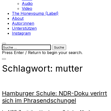
Audio
Video
The Honeypump (Label)
About
Autor:innen
Unterstützen
Instagram
open
Suche
search
nach:
Press Enter / Return to begin your search.
form
close
search
Schlagwort:
mutter
form
Hamburger Schule: NDR-Doku verirrt
sich im Phrasendschungel