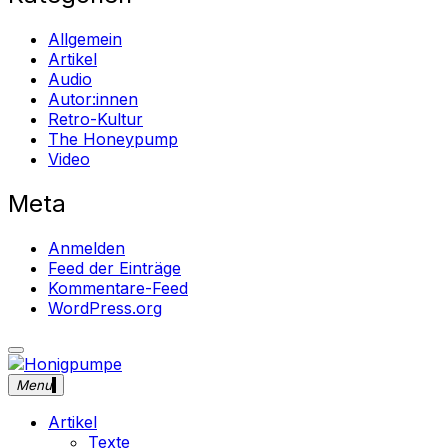
Allgemein
Artikel
Audio
Autor:innen
Retro-Kultur
The Honeypump
Video
Meta
Anmelden
Feed der Einträge
Kommentare-Feed
WordPress.org
close
Skip
sidebar
to
Menu
Honigpumpe
Magazin gegen das Verschwinden des Undergrounds
content
Musik ・Theater ・ Retro-Kultur
Artikel
Texte