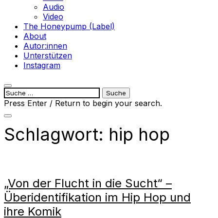
Audio
Video
The Honeypump (Label)
About
Autor:innen
Unterstützen
Instagram
open
Suche
search
nach:
Press Enter / Return to begin your search.
form
close
search
Schlagwort:
hip hop
form
„Von der Flucht in die Sucht“ –
Überidentifikation im Hip Hop und
ihre Komik