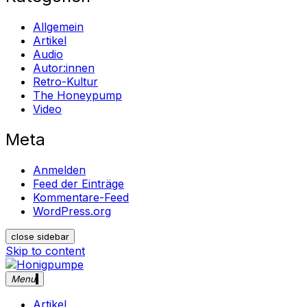
Allgemein
Artikel
Audio
Autor:innen
Retro-Kultur
The Honeypump
Video
Meta
Anmelden
Feed der Einträge
Kommentare-Feed
WordPress.org
close sidebar
Skip to content
Menu
Honigpumpe
Magazin gegen das Verschwinden des Undergrounds
Musik ・Theater ・ Retro-Kultur
Artikel