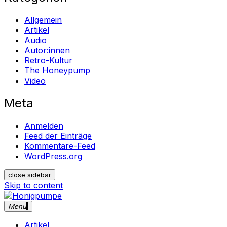
Allgemein
Artikel
Audio
Autor:innen
Retro-Kultur
The Honeypump
Video
Meta
Anmelden
Feed der Einträge
Kommentare-Feed
WordPress.org
close sidebar
Skip to content
Menu
Honigpumpe
Magazin gegen das Verschwinden des Undergrounds
Musik ・Theater ・ Retro-Kultur
Artikel