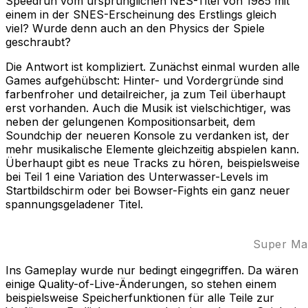
Speedrun vom ursprünglichen NES-Titel von 1985 mit
einem in der SNES-Erscheinung des Erstlings gleich
viel? Wurde denn auch an den Physics der Spiele
geschraubt?
Die Antwort ist kompliziert. Zunächst einmal wurden alle
Games aufgehübscht: Hinter- und Vordergründe sind
farbenfroher und detailreicher, ja zum Teil überhaupt
erst vorhanden. Auch die Musik ist vielschichtiger, was
neben der gelungenen Kompositionsarbeit, dem
Soundchip der neueren Konsole zu verdanken ist, der
mehr musikalische Elemente gleichzeitig abspielen kann.
Überhaupt gibt es neue Tracks zu hören, beispielsweise
bei Teil 1 eine Variation des Unterwasser-Levels im
Startbildschirm oder bei Bowser-Fights ein ganz neuer
spannungsgeladener Titel.
Super Mar
Ins Gameplay wurde nur bedingt eingegriffen. Da wären
einige Quality-of-Live-Änderungen, so stehen einem
beispielsweise Speicherfunktionen für alle Teile zur