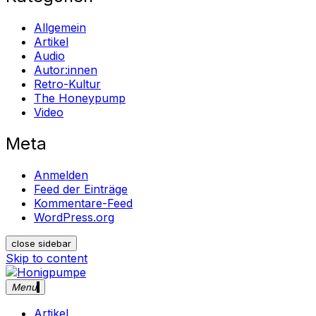
Allgemein
Artikel
Audio
Autor:innen
Retro-Kultur
The Honeypump
Video
Meta
Anmelden
Feed der Einträge
Kommentare-Feed
WordPress.org
close sidebar
Skip to content
Menu
Honigpumpe
Magazin gegen das Verschwinden des Undergrounds
Musik ・Theater ・ Retro-Kultur
Artikel